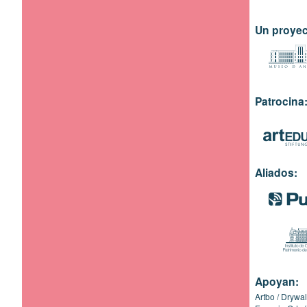
Un proyec
Patrocina
Aliados:
Apoyan:
Artbo
Drywal