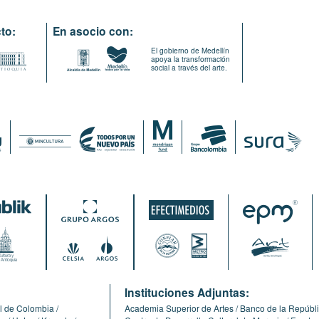
to:
En asocio con:
El gobierno de Medellín
apoya la transformación
social a través del arte.
:
Instituciones Adjuntas:
l de Colombia
Academia Superior de Artes
Banco de la Repúbl