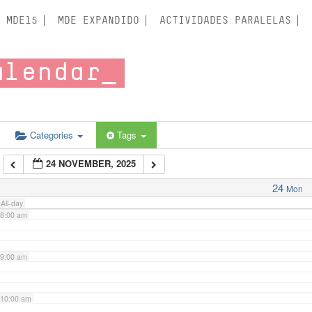
3:00 am
MDE15
MDE EXPANDIDO
ACTIVIDADES PARALELAS
4:00 am
alendar
5:00 am
6:00 am
Categories
Tags
24 NOVEMBER, 2025
7:00 am
24
Mon
All-day
8:00 am
9:00 am
10:00 am