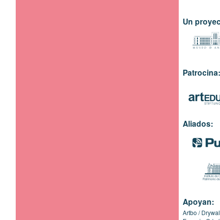
Un proyec
Patrocina
Aliados:
Apoyan:
Artbo
Drywal