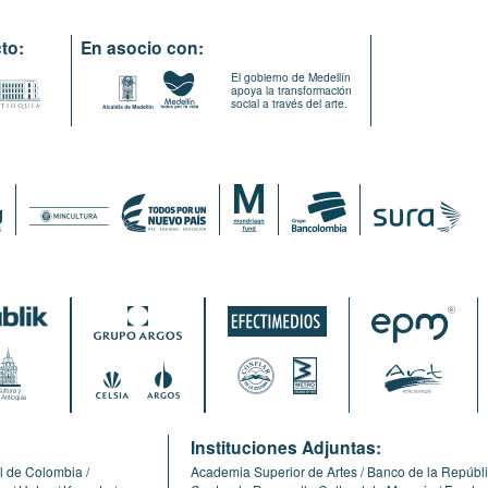
to:
En asocio con:
El gobierno de Medellín
apoya la transformación
social a través del arte.
:
Instituciones Adjuntas:
l de Colombia
Academia Superior de Artes
Banco de la Repúbl