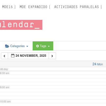
3:00 am
MDE15
MDE EXPANDIDO
ACTIVIDADES PARALELAS
4:00 am
alendar
5:00 am
6:00 am
Categories
Tags
24 NOVEMBER, 2025
7:00 am
24
Mon
All-day
8:00 am
9:00 am
10:00 am