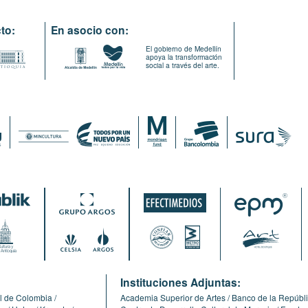
to:
En asocio con:
El gobierno de Medellín
apoya la transformación
social a través del arte.
:
Instituciones Adjuntas:
l de Colombia
Academia Superior de Artes
Banco de la Repúbl