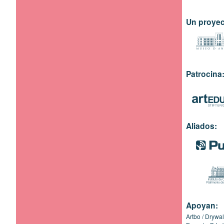
Un proyec
Patrocina
Aliados:
Apoyan:
Artbo
Drywal