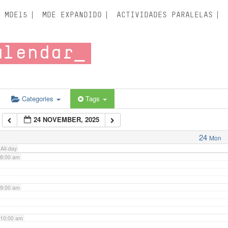
3:00 am
MDE15
MDE EXPANDIDO
ACTIVIDADES PARALELAS
4:00 am
alendar
5:00 am
6:00 am
Categories
Tags
24 NOVEMBER, 2025
7:00 am
24
Mon
All-day
8:00 am
9:00 am
10:00 am