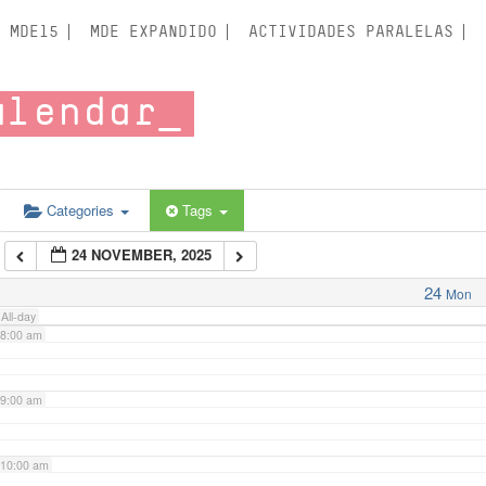
3:00 am
MDE15
MDE EXPANDIDO
ACTIVIDADES PARALELAS
4:00 am
alendar
5:00 am
6:00 am
Categories
Tags
24 NOVEMBER, 2025
7:00 am
24
Mon
All-day
8:00 am
9:00 am
10:00 am