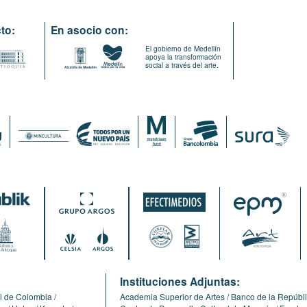
to:
En asocio con:
El gobierno de Medellín
apoya la transformación
social a través del arte.
:
Instituciones Adjuntas:
l de Colombia
Academia Superior de Artes
Banco de la Repúbl