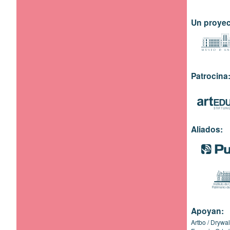
Un proyec
Patrocina
Aliados:
Apoyan:
Artbo
Drywal