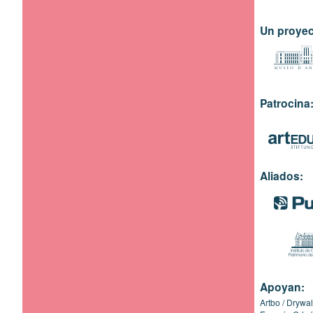
Un proyec
Patrocina
Aliados:
Apoyan:
Artbo
Drywal