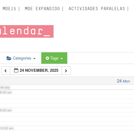
3:00 am
MDE15
MDE EXPANDIDO
ACTIVIDADES PARALELAS
4:00 am
alendar
5:00 am
6:00 am
Categories
Tags
24 NOVEMBER, 2025
7:00 am
24
Mon
All-day
8:00 am
9:00 am
10:00 am