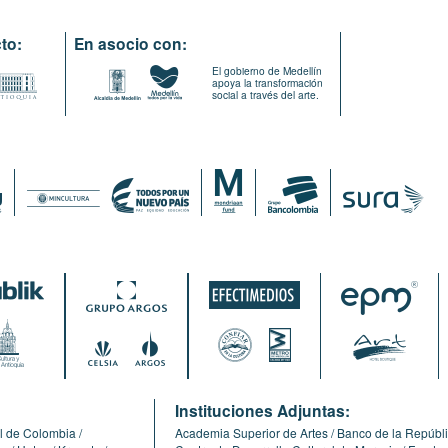
to:
En asocio con:
El gobierno de Medellín
apoya la transformación
social a través del arte.
:
Instituciones Adjuntas:
l de Colombia
Academia Superior de Artes
Banco de la Repúbl