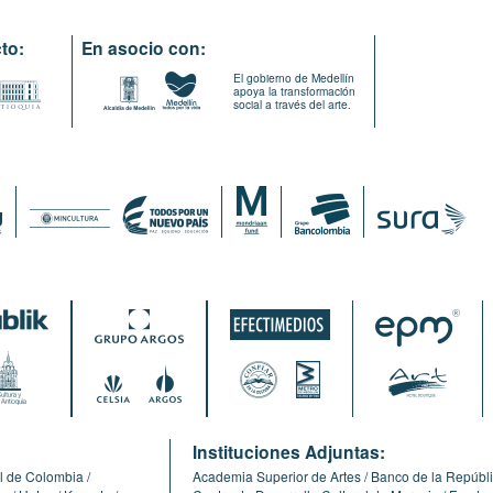
to:
En asocio con:
El gobierno de Medellín
apoya la transformación
social a través del arte.
:
Instituciones Adjuntas:
l de Colombia
Academia Superior de Artes
Banco de la Repúbl