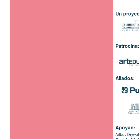
Un proyec
Patrocina
Aliados:
Apoyan:
Artbo
Drywal