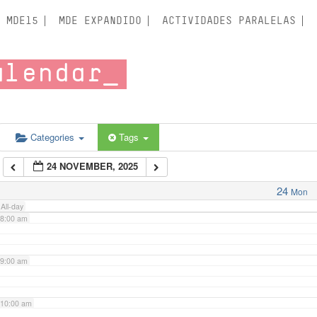
3:00 am
MDE15
MDE EXPANDIDO
ACTIVIDADES PARALELAS
4:00 am
alendar
5:00 am
6:00 am
Categories
Tags
24 NOVEMBER, 2025
7:00 am
24
Mon
All-day
8:00 am
9:00 am
10:00 am