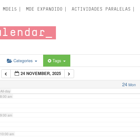
3:00 am
MDE15
MDE EXPANDIDO
ACTIVIDADES PARALELAS
4:00 am
alendar
5:00 am
6:00 am
Categories
Tags
24 NOVEMBER, 2025
7:00 am
24
Mon
All-day
8:00 am
9:00 am
10:00 am