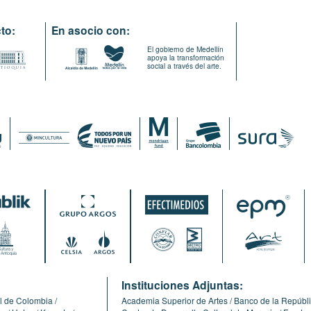
to:
En asocio con:
El gobierno de Medellín
apoya la transformación
social a través del arte.
:
Instituciones Adjuntas:
l de Colombia
Academia Superior de Artes
Banco de la Repúbl