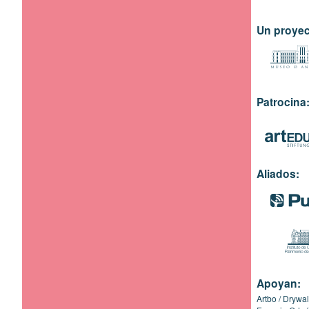
Un proyec
Patrocina
Aliados:
Apoyan:
Artbo
Drywal