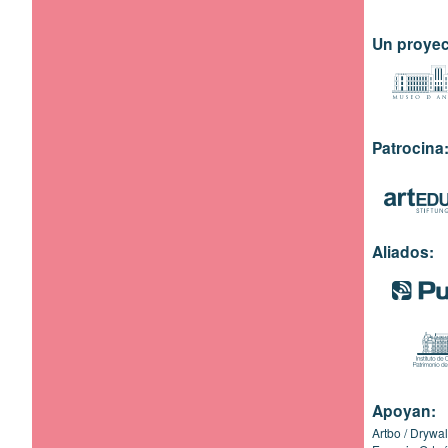
Un proyec
Patrocina
Aliados:
Apoyan:
Artbo
Drywal