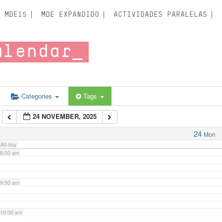
3:00 am
MDE15
MDE EXPANDIDO
ACTIVIDADES PARALELAS
4:00 am
alendar
5:00 am
6:00 am
Categories
Tags
24 NOVEMBER, 2025
7:00 am
24
Mon
All-day
8:00 am
9:00 am
10:00 am