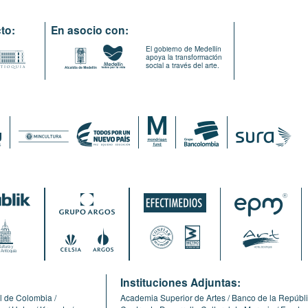
to:
En asocio con:
El gobierno de Medellín
apoya la transformación
social a través del arte.
:
Instituciones Adjuntas:
l de Colombia
Academia Superior de Artes
Banco de la Repúbl