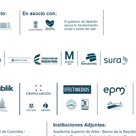
to:
En asocio con:
El gobierno de Medellín
apoya la transformación
social a través del arte.
:
Instituciones Adjuntas:
l de Colombia
Academia Superior de Artes
Banco de la Repúbl