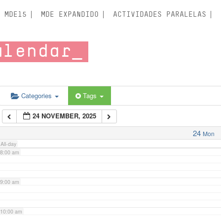
3:00 am
MDE15
MDE EXPANDIDO
ACTIVIDADES PARALELAS
4:00 am
alendar
5:00 am
6:00 am
Categories
Tags
24 NOVEMBER, 2025
7:00 am
24
Mon
All-day
8:00 am
9:00 am
10:00 am