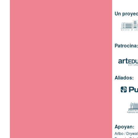
Un proyec
Patrocina
Aliados:
Apoyan:
Artbo
Drywal