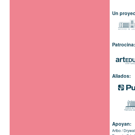
Un proyec
Patrocina
Aliados:
Apoyan:
Artbo
Drywal