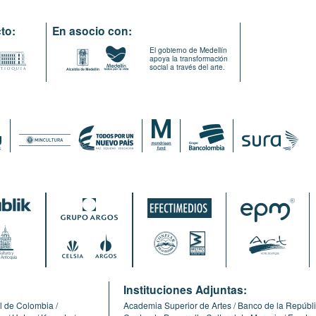
to:
En asocio con:
El gobierno de Medellín
apoya la transformación
social a través del arte.
:
Instituciones Adjuntas:
l de Colombia
Academia Superior de Artes
Banco de la Repúbl