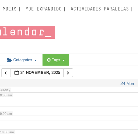
3:00 am
MDE15
MDE EXPANDIDO
ACTIVIDADES PARALELAS
4:00 am
alendar
5:00 am
6:00 am
Categories
Tags
24 NOVEMBER, 2025
7:00 am
24
Mon
All-day
8:00 am
9:00 am
10:00 am