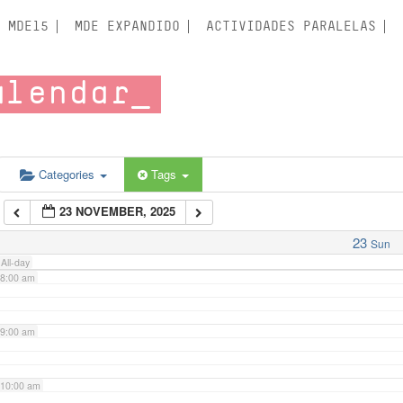
3:00 am
MDE15
MDE EXPANDIDO
ACTIVIDADES PARALELAS
4:00 am
alendar
5:00 am
6:00 am
Categories
Tags
23 NOVEMBER, 2025
7:00 am
23
Sun
All-day
8:00 am
9:00 am
10:00 am