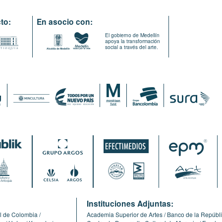
to:
En asocio con:
El gobierno de Medellín
apoya la transformación
social a través del arte.
:
Instituciones Adjuntas:
l de Colombia
Academia Superior de Artes
Banco de la Repúbl