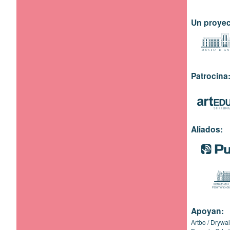
Un proyec
Patrocina
Aliados:
Apoyan:
Artbo
Drywal