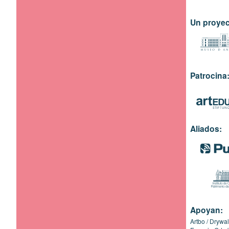
Un proyec
Patrocina
Aliados:
Apoyan:
Artbo
Drywal