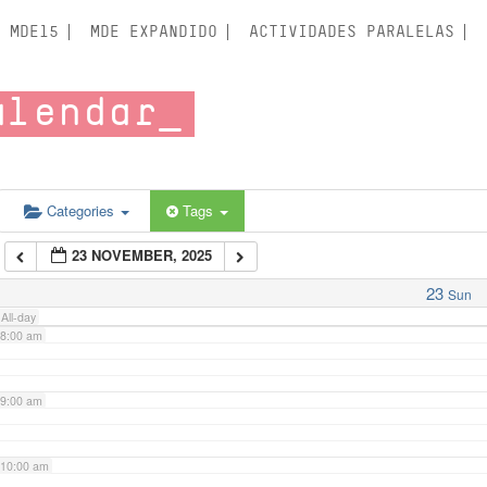
3:00 am
MDE15
MDE EXPANDIDO
ACTIVIDADES PARALELAS
4:00 am
alendar
5:00 am
6:00 am
Categories
Tags
23 NOVEMBER, 2025
7:00 am
23
Sun
All-day
8:00 am
9:00 am
10:00 am