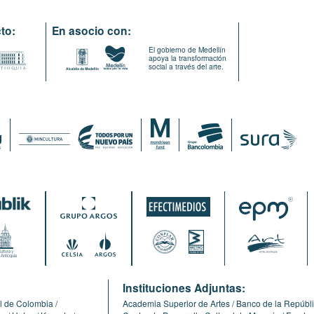
to:
En asocio con:
El gobierno de Medellín
apoya la transformación
social a través del arte.
:
Instituciones Adjuntas:
l de Colombia
Academia Superior de Artes
Banco de la Repúbl