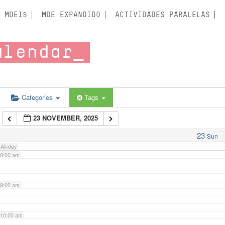
3:00 am
MDE15
MDE EXPANDIDO
ACTIVIDADES PARALELAS
4:00 am
alendar
5:00 am
6:00 am
Categories
Tags
23 NOVEMBER, 2025
7:00 am
23
Sun
All-day
8:00 am
9:00 am
10:00 am