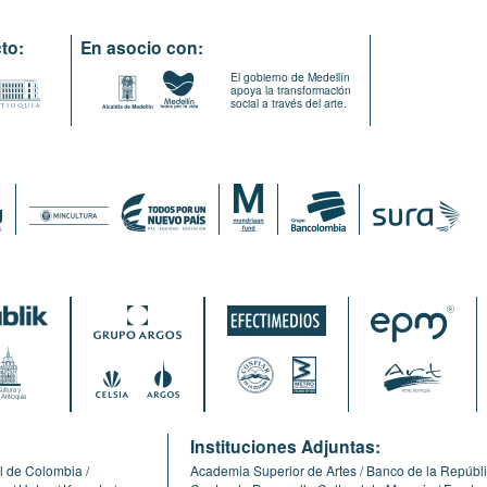
to:
En asocio con:
El gobierno de Medellín
apoya la transformación
social a través del arte.
:
Instituciones Adjuntas:
l de Colombia
Academia Superior de Artes
Banco de la Repúbl