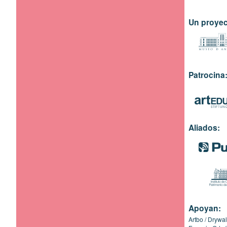
Un proyec
Patrocina
Aliados:
Apoyan:
Artbo
Drywal