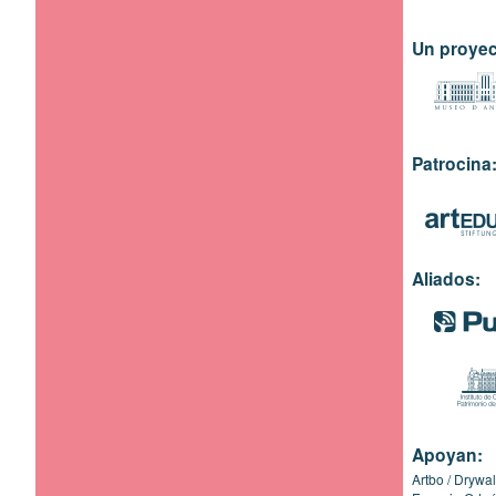
Un proyec
Patrocina
Aliados:
Apoyan:
Artbo
Drywal