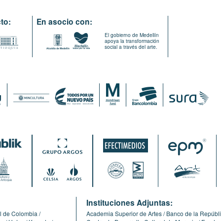
to:
En asocio con:
El gobierno de Medellín
apoya la transformación
social a través del arte.
:
Instituciones Adjuntas:
l de Colombia
Academia Superior de Artes
Banco de la Repúbl