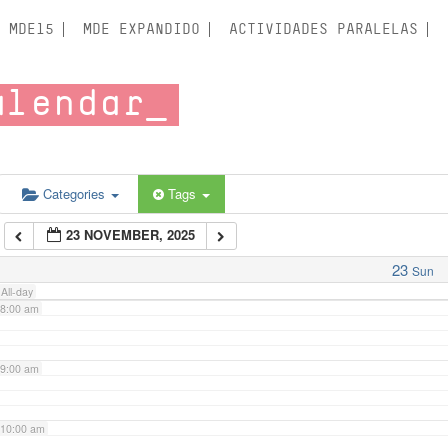
3:00 am
MDE15
MDE EXPANDIDO
ACTIVIDADES PARALELAS
4:00 am
alendar
5:00 am
6:00 am
Categories
Tags
23 NOVEMBER, 2025
7:00 am
23
Sun
All-day
8:00 am
9:00 am
10:00 am