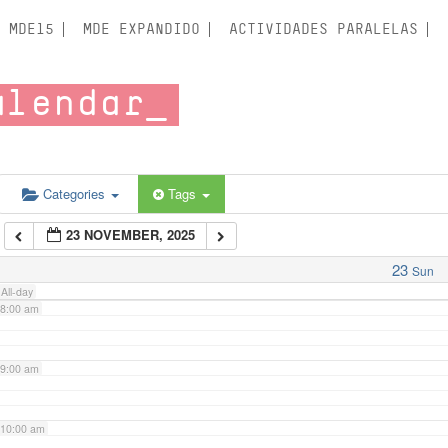
3:00 am
MDE15
MDE EXPANDIDO
ACTIVIDADES PARALELAS
4:00 am
alendar
5:00 am
6:00 am
Categories
Tags
23 NOVEMBER, 2025
7:00 am
23
Sun
All-day
8:00 am
9:00 am
10:00 am