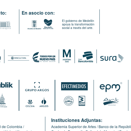
to:
En asocio con:
El gobierno de Medellín
apoya la transformación
social a través del arte.
:
Instituciones Adjuntas:
l de Colombia
Academia Superior de Artes
Banco de la Repúbl