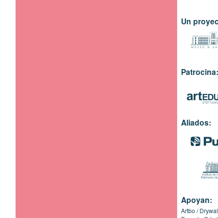
Un proyec
Patrocina
Aliados:
Apoyan:
Artbo
Drywal