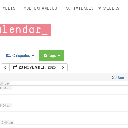
3:00 am
MDE15
MDE EXPANDIDO
ACTIVIDADES PARALELAS
4:00 am
alendar
5:00 am
6:00 am
Categories
Tags
23 NOVEMBER, 2025
7:00 am
23
Sun
All-day
8:00 am
9:00 am
10:00 am