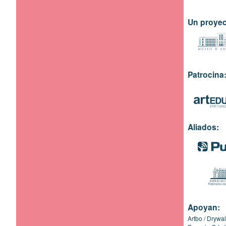
Un proyec
Patrocina
Aliados:
Apoyan:
Artbo
Drywal