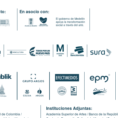
to:
En asocio con:
El gobierno de Medellín
apoya la transformación
social a través del arte.
:
Instituciones Adjuntas:
l de Colombia
Academia Superior de Artes
Banco de la Repúbl