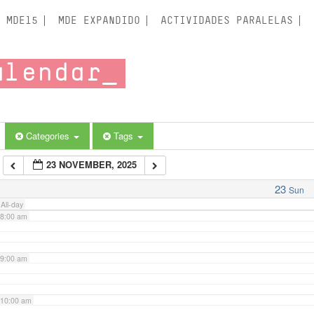
3:00 am
MDE15
MDE EXPANDIDO
ACTIVIDADES PARALELAS
4:00 am
alendar
5:00 am
6:00 am
Categories
Tags
23 NOVEMBER, 2025
7:00 am
23
Sun
All-day
8:00 am
9:00 am
10:00 am