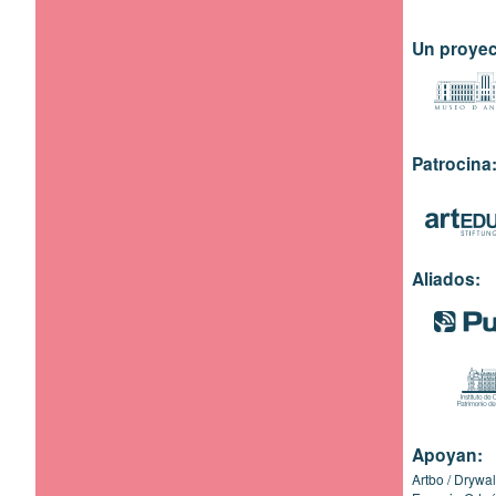
Un proyec
Patrocina
Aliados:
Apoyan:
Artbo
Drywal