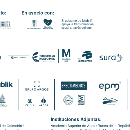
to:
En asocio con:
El gobierno de Medellín
apoya la transformación
social a través del arte.
:
Instituciones Adjuntas:
l de Colombia
Academia Superior de Artes
Banco de la Repúbl