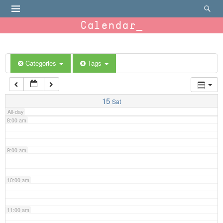
4:00 am
Calendar
5:00 am
6:00 am
Categories
Tags
7:00 am
15
Sat
All-day
8:00 am
9:00 am
10:00 am
11:00 am