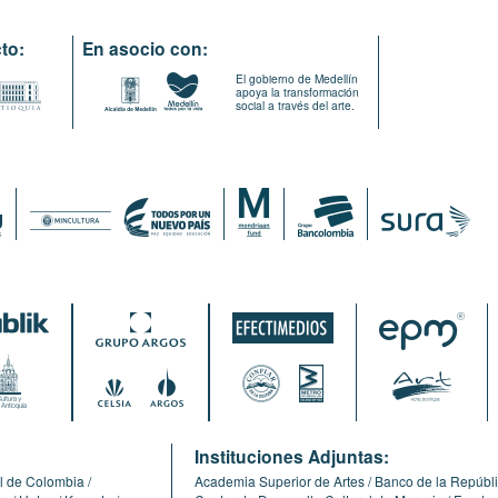
to:
En asocio con:
El gobierno de Medellín
apoya la transformación
social a través del arte.
:
Instituciones Adjuntas:
l de Colombia
Academia Superior de Artes
Banco de la Repúbl