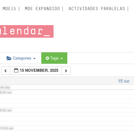
3:00 am
MDE15
MDE EXPANDIDO
ACTIVIDADES PARALELAS
4:00 am
alendar
5:00 am
6:00 am
Categories
Tags
15 NOVEMBER, 2025
7:00 am
15
Sat
All-day
8:00 am
9:00 am
10:00 am