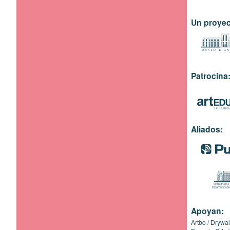
Un proyec
Patrocina
Aliados:
Apoyan:
Artbo
Drywal