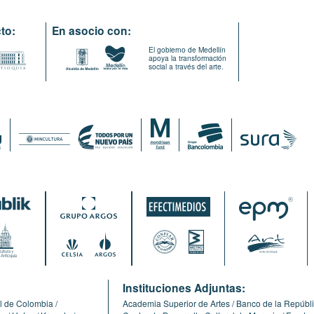
to:
En asocio con:
El gobierno de Medellín
apoya la transformación
social a través del arte.
:
Instituciones Adjuntas:
l de Colombia
Academia Superior de Artes
Banco de la Repúbl