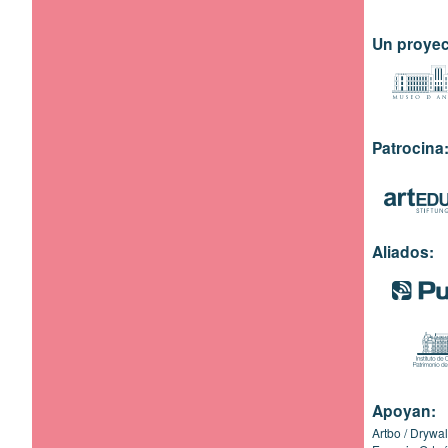
Un proyec
Patrocina
Aliados:
Apoyan:
Artbo
Drywal