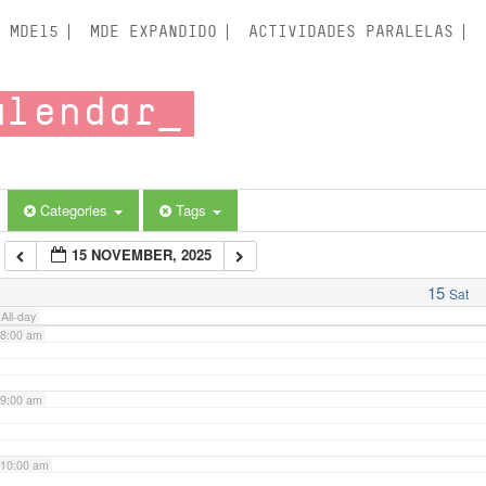
3:00 am
MDE15
MDE EXPANDIDO
ACTIVIDADES PARALELAS
4:00 am
alendar
5:00 am
6:00 am
Categories
Tags
15 NOVEMBER, 2025
7:00 am
15
Sat
All-day
8:00 am
9:00 am
10:00 am