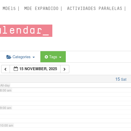
3:00 am
MDE15
MDE EXPANDIDO
ACTIVIDADES PARALELAS
4:00 am
alendar
5:00 am
6:00 am
Categories
Tags
15 NOVEMBER, 2025
7:00 am
15
Sat
All-day
8:00 am
9:00 am
10:00 am