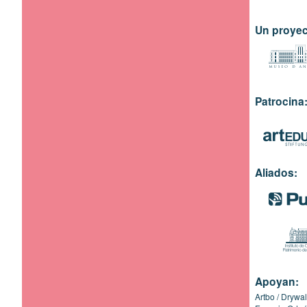
Un proyec
Patrocina
Aliados:
Apoyan:
Artbo
Drywal