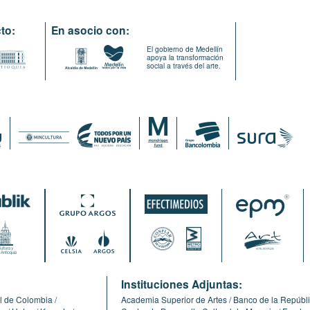
to:
En asocio con:
El gobierno de Medellín
apoya la transformación
social a través del arte.
:
Instituciones Adjuntas:
l de Colombia
Academia Superior de Artes
Banco de la Repúbl