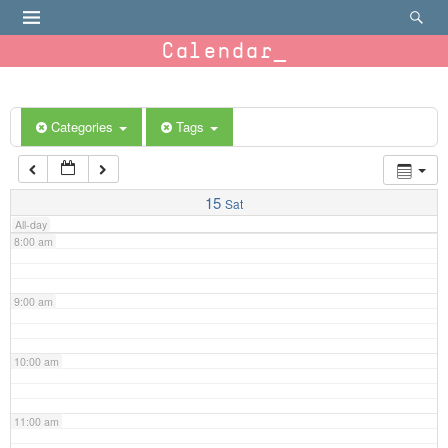
4:00 am
Calendar
5:00 am
6:00 am
Categories
Tags
7:00 am
15
Sat
All-day
8:00 am
9:00 am
10:00 am
11:00 am