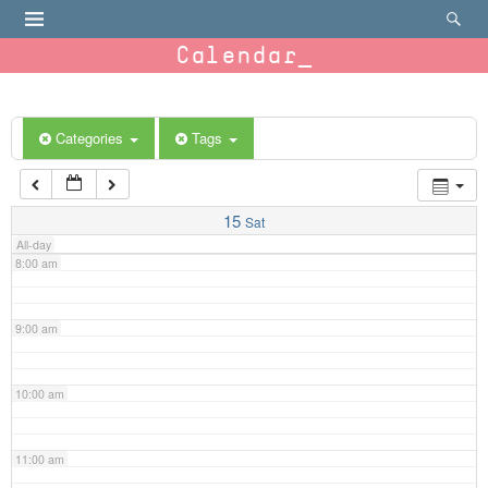
4:00 am
Calendar
5:00 am
6:00 am
Categories
Tags
7:00 am
15
Sat
All-day
8:00 am
9:00 am
10:00 am
11:00 am