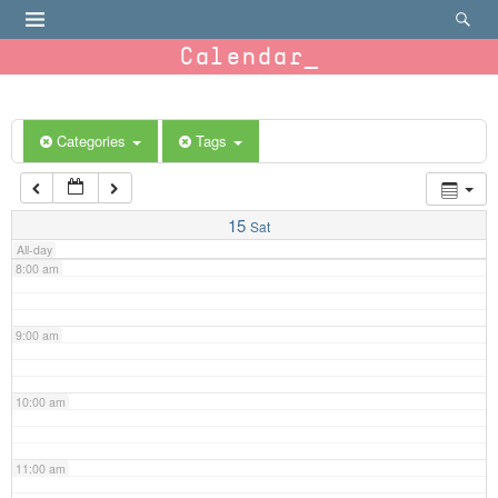
4:00 am
Calendar
5:00 am
6:00 am
Categories
Tags
7:00 am
15
Sat
All-day
8:00 am
9:00 am
10:00 am
11:00 am