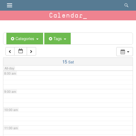
4:00 am
Calendar
5:00 am
6:00 am
Categories
Tags
7:00 am
15
Sat
All-day
8:00 am
9:00 am
10:00 am
11:00 am