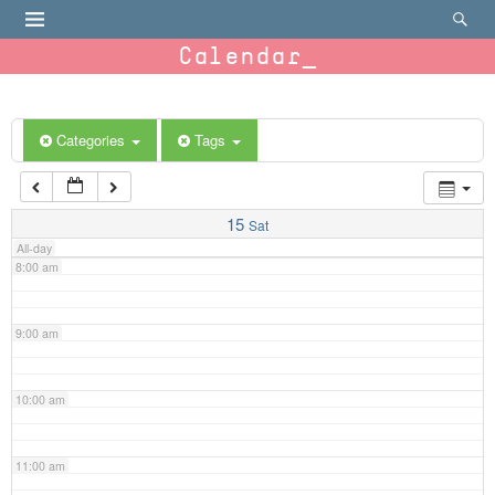
4:00 am
Calendar
5:00 am
6:00 am
Categories
Tags
7:00 am
15
Sat
All-day
8:00 am
9:00 am
10:00 am
11:00 am