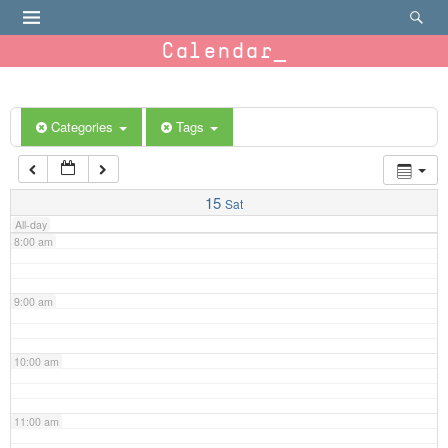
4:00 am
Calendar
5:00 am
6:00 am
Categories
Tags
7:00 am
15
Sat
All-day
8:00 am
9:00 am
10:00 am
11:00 am