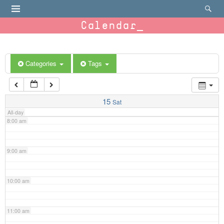
4:00 am
Calendar
5:00 am
6:00 am
Categories
Tags
7:00 am
15
Sat
All-day
8:00 am
9:00 am
10:00 am
11:00 am