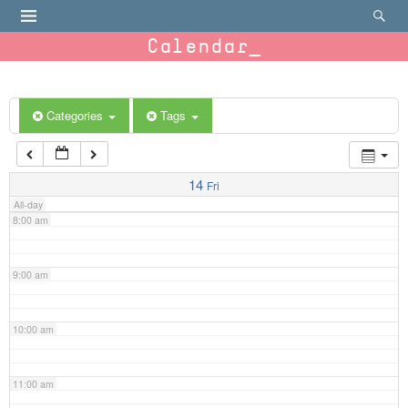
4:00 am
Calendar
5:00 am
6:00 am
Categories
Tags
7:00 am
14
Fri
All-day
8:00 am
9:00 am
10:00 am
11:00 am