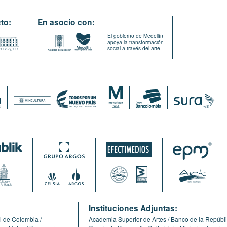
to:
En asocio con:
El gobierno de Medellín
apoya la transformación
social a través del arte.
:
Instituciones Adjuntas:
l de Colombia
Academia Superior de Artes
Banco de la Repúbl