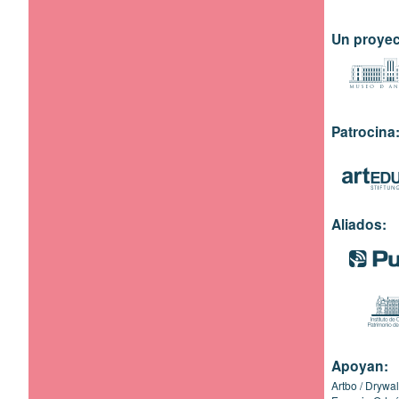
Un proyec
Patrocina
Aliados:
Apoyan:
Artbo
Drywal