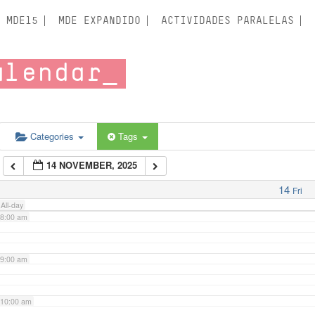
3:00 am
MDE15
MDE EXPANDIDO
ACTIVIDADES PARALELAS
4:00 am
alendar
5:00 am
6:00 am
Categories
Tags
14 NOVEMBER, 2025
7:00 am
14
Fri
All-day
8:00 am
9:00 am
10:00 am