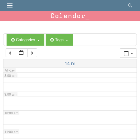
4:00 am
Calendar
5:00 am
6:00 am
Categories
Tags
7:00 am
14
Fri
All-day
8:00 am
9:00 am
10:00 am
11:00 am