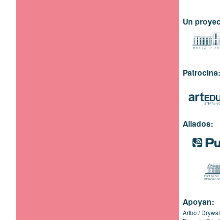
Un proyec
Patrocina
Aliados:
Apoyan:
Artbo
Drywal