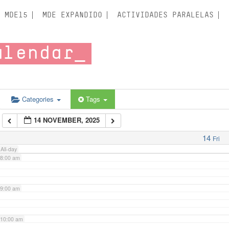
3:00 am
MDE15
MDE EXPANDIDO
ACTIVIDADES PARALELAS
4:00 am
alendar
5:00 am
6:00 am
Categories
Tags
14 NOVEMBER, 2025
7:00 am
14
Fri
All-day
8:00 am
9:00 am
10:00 am