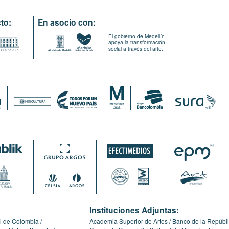
to:
En asocio con:
El gobierno de Medellín
apoya la transformación
social a través del arte.
:
Instituciones Adjuntas:
l de Colombia
Academia Superior de Artes
Banco de la Repúbl