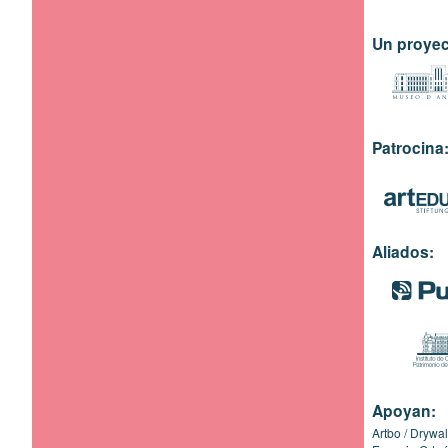
Un proyec
Patrocina
Aliados:
Apoyan:
Artbo
Drywal