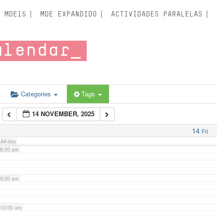
3:00 am
MDE15
MDE EXPANDIDO
ACTIVIDADES PARALELAS
4:00 am
alendar
5:00 am
6:00 am
Categories
Tags
14 NOVEMBER, 2025
7:00 am
14
Fri
All-day
8:00 am
9:00 am
10:00 am