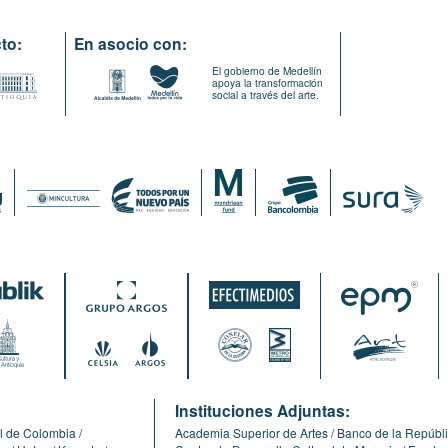
to:
En asocio con:
El gobierno de Medellín
apoya la transformación
social a través del arte.
:
Instituciones Adjuntas:
l de Colombia
Academia Superior de Artes
Banco de la Repúbl