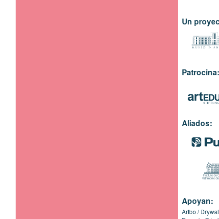
Un proyec
Patrocina
Aliados:
Apoyan:
Artbo
Drywal