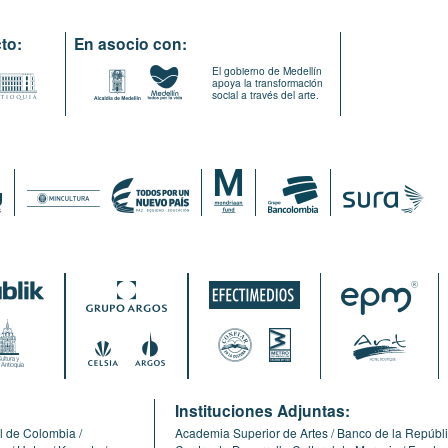
to:
En asocio con:
El gobierno de Medellín
apoya la transformación
social a través del arte.
:
Instituciones Adjuntas:
l de Colombia
Academia Superior de Artes
Banco de la Repúbl