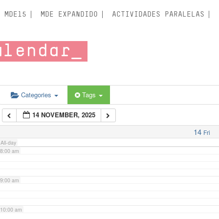
3:00 am
MDE15
MDE EXPANDIDO
ACTIVIDADES PARALELAS
4:00 am
alendar
5:00 am
6:00 am
Categories
Tags
14 NOVEMBER, 2025
7:00 am
14
Fri
All-day
8:00 am
9:00 am
10:00 am