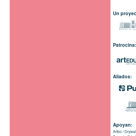
Un proyec
Patrocina
Aliados:
Apoyan:
Artbo
Drywal