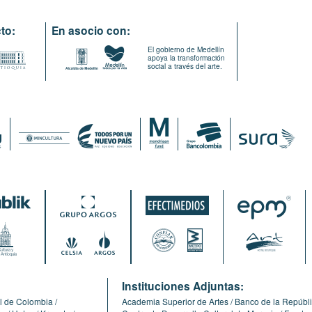
to:
En asocio con:
El gobierno de Medellín
apoya la transformación
social a través del arte.
:
Instituciones Adjuntas:
l de Colombia
Academia Superior de Artes
Banco de la Repúbl