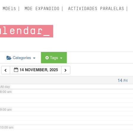
3:00 am
MDE15
MDE EXPANDIDO
ACTIVIDADES PARALELAS
4:00 am
alendar
5:00 am
6:00 am
Categories
Tags
14 NOVEMBER, 2025
7:00 am
14
Fri
All-day
8:00 am
9:00 am
10:00 am