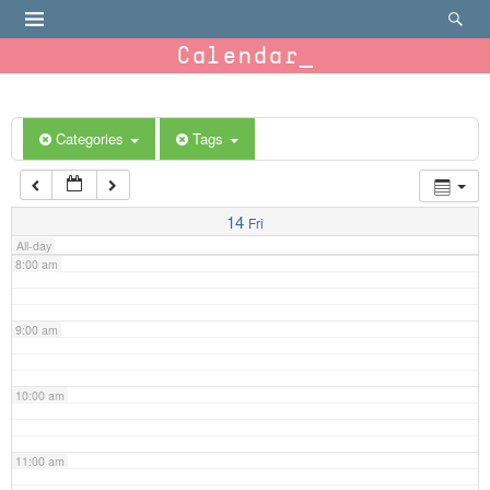
4:00 am
Calendar
5:00 am
6:00 am
Categories
Tags
7:00 am
14
Fri
All-day
8:00 am
9:00 am
10:00 am
11:00 am