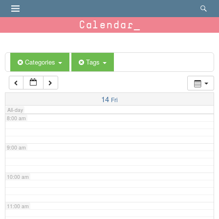
4:00 am
Calendar
5:00 am
6:00 am
Categories
Tags
7:00 am
14
Fri
All-day
8:00 am
9:00 am
10:00 am
11:00 am