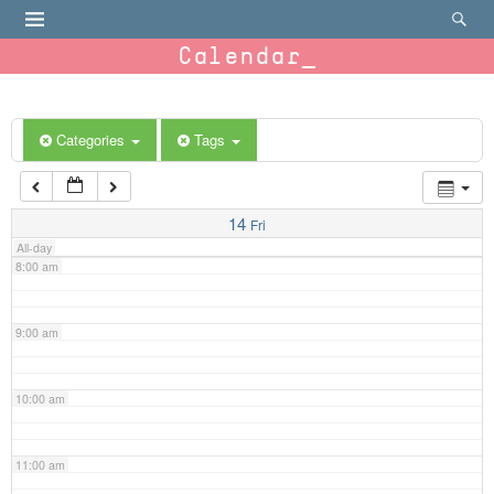
4:00 am
Calendar
5:00 am
6:00 am
Categories
Tags
7:00 am
14
Fri
All-day
8:00 am
9:00 am
10:00 am
11:00 am