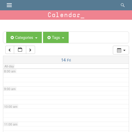
4:00 am
Calendar
5:00 am
6:00 am
Categories
Tags
7:00 am
14
Fri
All-day
8:00 am
9:00 am
10:00 am
11:00 am