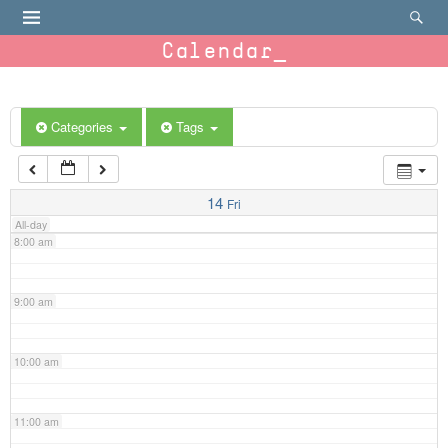
4:00 am
Calendar
5:00 am
6:00 am
Categories
Tags
7:00 am
14
Fri
All-day
8:00 am
9:00 am
10:00 am
11:00 am