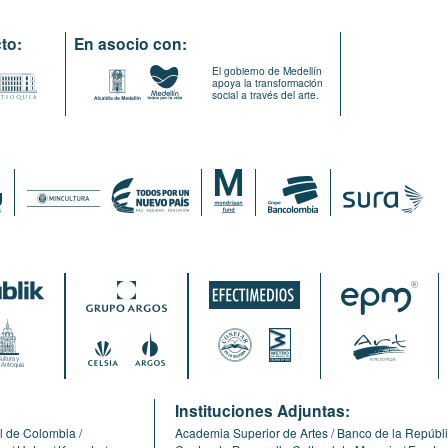
to:
En asocio con:
El gobierno de Medellín
apoya la transformación
social a través del arte.
:
Instituciones Adjuntas:
l de Colombia
Academia Superior de Artes
Banco de la Repúbl