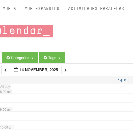
3:00 am
MDE15
MDE EXPANDIDO
ACTIVIDADES PARALELAS
4:00 am
alendar
5:00 am
6:00 am
Categories
Tags
14 NOVEMBER, 2025
7:00 am
14
Fri
All-day
8:00 am
9:00 am
10:00 am