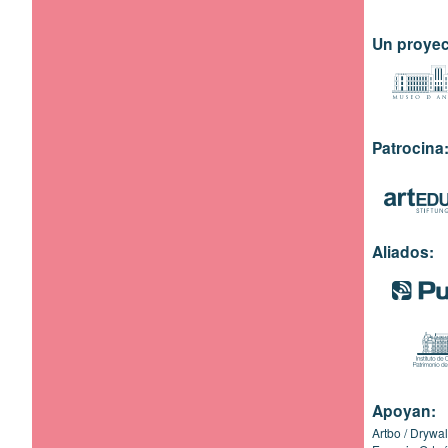
Un proyec
Patrocina
Aliados:
Apoyan:
Artbo
Drywal