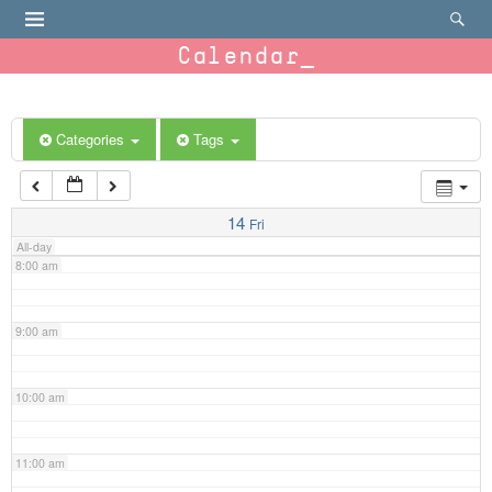
4:00 am
Calendar
5:00 am
6:00 am
Categories
Tags
7:00 am
14
Fri
All-day
8:00 am
9:00 am
10:00 am
11:00 am