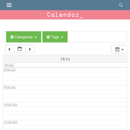
4:00 am
Calendar
5:00 am
6:00 am
Categories
Tags
7:00 am
14
Fri
All-day
8:00 am
9:00 am
10:00 am
11:00 am