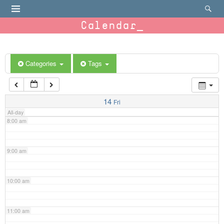
4:00 am
Calendar
5:00 am
6:00 am
Categories
Tags
7:00 am
14
Fri
All-day
8:00 am
9:00 am
10:00 am
11:00 am