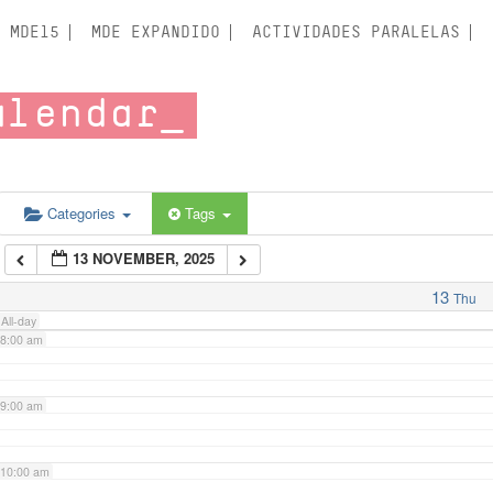
3:00 am
MDE15
MDE EXPANDIDO
ACTIVIDADES PARALELAS
4:00 am
alendar
5:00 am
6:00 am
Categories
Tags
13 NOVEMBER, 2025
7:00 am
13
Thu
All-day
8:00 am
9:00 am
10:00 am