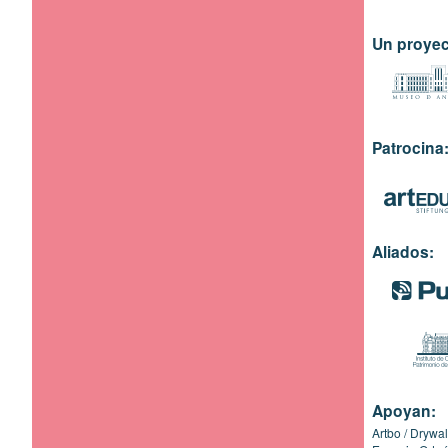
Un proyec
Patrocina
Aliados:
Apoyan:
Artbo
Drywal