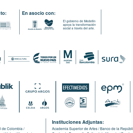
to:
En asocio con:
El gobierno de Medellín
apoya la transformación
social a través del arte.
:
Instituciones Adjuntas:
l de Colombia
Academia Superior de Artes
Banco de la Repúbl