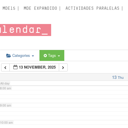
3:00 am
MDE15
MDE EXPANDIDO
ACTIVIDADES PARALELAS
4:00 am
alendar
5:00 am
6:00 am
Categories
Tags
13 NOVEMBER, 2025
7:00 am
13
Thu
All-day
8:00 am
9:00 am
10:00 am