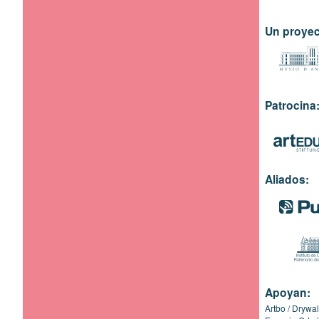
Un proyec
Patrocina
Aliados:
Apoyan:
Artbo
Drywal