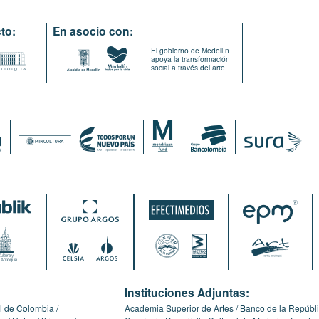
to:
En asocio con:
El gobierno de Medellín
apoya la transformación
social a través del arte.
:
Instituciones Adjuntas:
l de Colombia
Academia Superior de Artes
Banco de la Repúbl