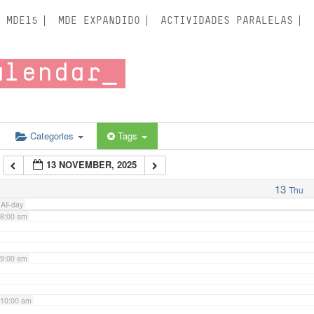
3:00 am
MDE15
MDE EXPANDIDO
ACTIVIDADES PARALELAS
4:00 am
alendar
5:00 am
6:00 am
Categories
Tags
13 NOVEMBER, 2025
7:00 am
13
Thu
All-day
8:00 am
9:00 am
10:00 am