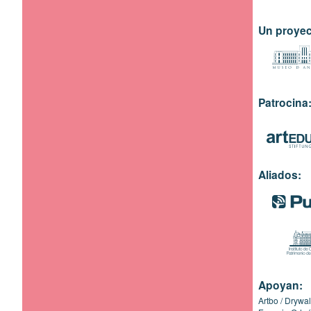
Un proyec
Patrocina
Aliados:
Apoyan:
Artbo
Drywal