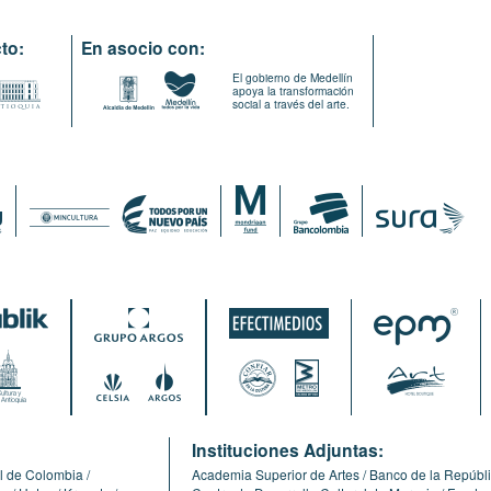
to:
En asocio con:
El gobierno de Medellín
apoya la transformación
social a través del arte.
:
Instituciones Adjuntas:
l de Colombia
Academia Superior de Artes
Banco de la Repúbl