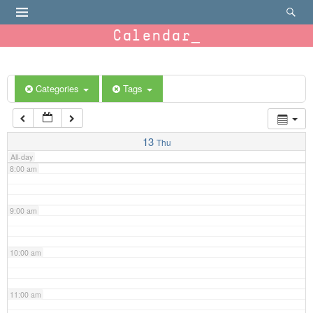
4:00 am
Calendar
5:00 am
6:00 am
Categories
Tags
7:00 am
13
Thu
All-day
8:00 am
9:00 am
10:00 am
11:00 am