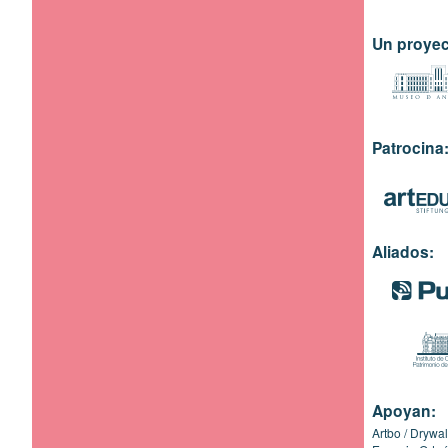
Un proyec
Patrocina
Aliados:
Apoyan:
Artbo
Drywal