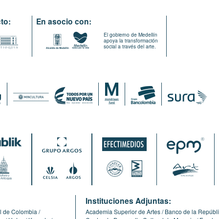
to:
En asocio con:
El gobierno de Medellín
apoya la transformación
social a través del arte.
:
Instituciones Adjuntas:
l de Colombia
Academia Superior de Artes
Banco de la Repúbl