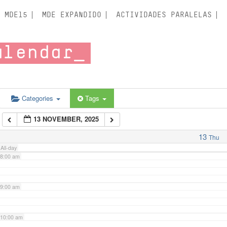
3:00 am
MDE15
MDE EXPANDIDO
ACTIVIDADES PARALELAS
4:00 am
alendar
5:00 am
6:00 am
Categories
Tags
13 NOVEMBER, 2025
7:00 am
13
Thu
All-day
8:00 am
9:00 am
10:00 am