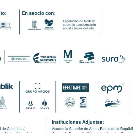
to:
En asocio con:
El gobierno de Medellín
apoya la transformación
social a través del arte.
:
Instituciones Adjuntas:
l de Colombia
Academia Superior de Artes
Banco de la Repúbl