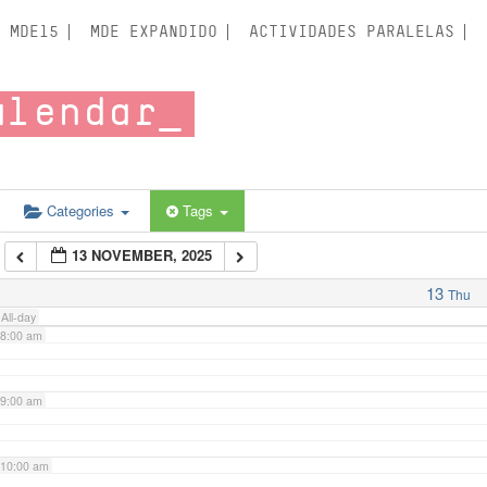
3:00 am
MDE15
MDE EXPANDIDO
ACTIVIDADES PARALELAS
4:00 am
alendar
5:00 am
6:00 am
Categories
Tags
13 NOVEMBER, 2025
7:00 am
13
Thu
All-day
8:00 am
9:00 am
10:00 am