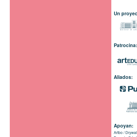
Un proyec
Patrocina
Aliados:
Apoyan:
Artbo
Drywal